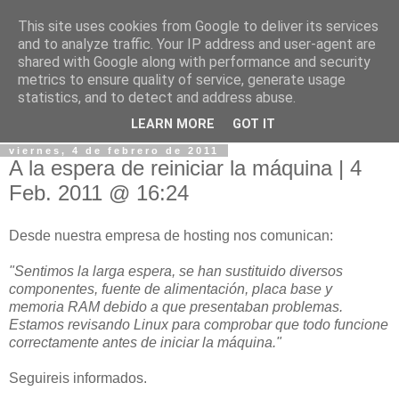
This site uses cookies from Google to deliver its services
Estado de IronMaiden.es
and to analyze traffic. Your IP address and user-agent are
shared with Google along with performance and security
metrics to ensure quality of service, generate usage
Estado y problemas ocurridos en IronMaiden.es y
statistics, and to detect and address abuse.
Tubulto.com
LEARN MORE
GOT IT
viernes, 4 de febrero de 2011
A la espera de reiniciar la máquina | 4
Feb. 2011 @ 16:24
Desde nuestra empresa de hosting nos comunican:
"Sentimos la larga espera, se han sustituido diversos
componentes, fuente de alimentación, placa base y
memoria RAM debido a que presentaban problemas.
Estamos revisando Linux para comprobar que todo funcione
correctamente antes de iniciar la máquina."
Seguireis informados.